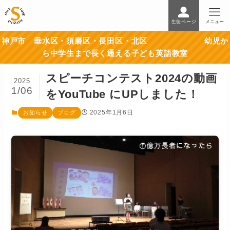
生徒ページ
メニュー
神戸市 垂水区・須磨区・長田区・北区 幼児か
ら中学生まで長く通える子ども英語教室
スピーチコンテスト2024の動画
2025
1/06
をYouTube にUPしました！
2025年1月6日
お知らせ
ブログ